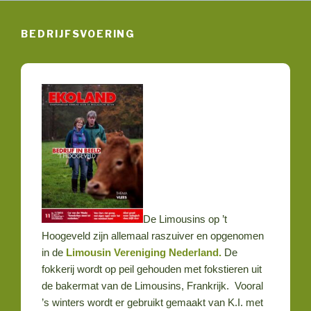
Naar
Menu
de
BEDRIJFSVOERING
inhoud
springen
De Limousins op ’t
Hoogeveld zijn allemaal raszuiver en opgenomen
in de
Limousin Vereniging Nederland.
De
fokkerij wordt op peil gehouden met fokstieren uit
de bakermat van de Limousins, Frankrijk. Vooral
’s winters wordt er gebruikt gemaakt van K.I. met