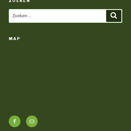
ZOEKEN
Zoeken
Zoeke
naar:
MAP
Facebook
E-
mail