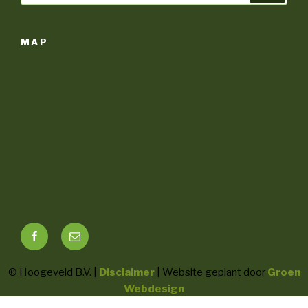
MAP
Facebook
E-
mail
© Hoogeveld B.V. |
Disclaimer
| Website geplant door
Groen
Webdesign